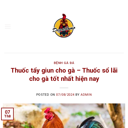
Skip
to
content
BỆNH GÀ ĐÁ
Thuốc tẩy giun cho gà – Thuốc sổ lãi
cho gà tốt nhất hiện nay
POSTED ON
07/08/2024
BY
ADMIN
07
Th8