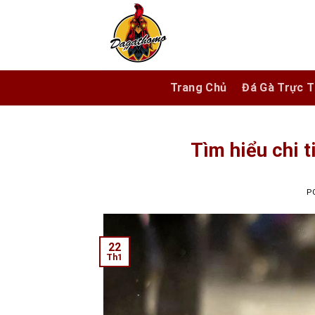
Skip
to
content
Trang Chủ
Đá Gà Trực T
Tìm hiểu chi t
P
22
Th1