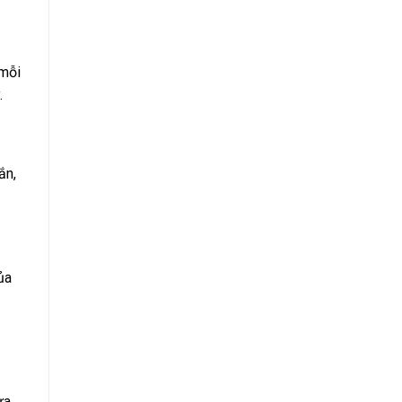
 mỗi
.
ắn,
ủa
ưa