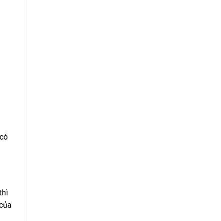
 có
thì
 của