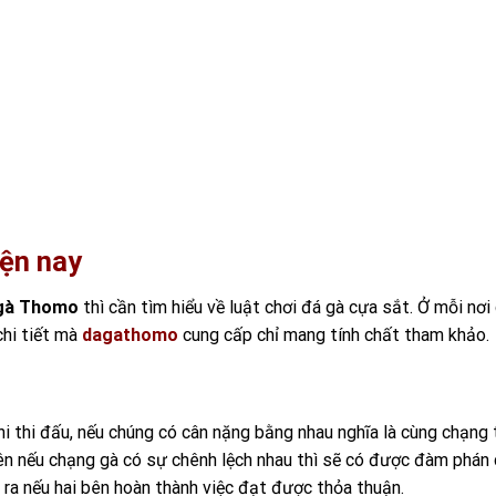
iện nay
 gà Thomo
thì cần tìm hiểu về luật chơi đá gà cựa sắt
. Ở mỗi nơi
chi tiết mà
dagathomo
cung cấp chỉ mang tính chất tham khảo.
i thi đấu, nếu
chúng có cân nặng bằng nhau nghĩa là cùng chạng 
iên nếu chạng gà có sự chênh lệch nhau thì sẽ có được đàm phán
 ra nếu hai bên hoàn thành việc đạt được thỏa thuận.