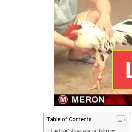
Table of Contents
Luật chơi đá gà cựa sắt hiện nay