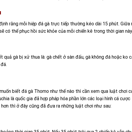
u
định rằng mỗi hiệp đá gà trực tiếp thường kéo dài 15 phút. Giữa
 sẽ có thể phục hồi sức khỏe của mỗi chiến kê trong thời gian này
ết quả g
à bị xử thua là: gà chết ở sàn đấu, gà không đá hoặc ko c
 đá.
u muốn biết đá gà Thomo như thế nào thì cần xem qua luật chơi c
chia là quốc gia đã hợp pháp hóa phần lớn các loại hình cá cược
 hơn thì ở đây cũng đã đưa ra những luật chơi như sau:
hoảng thời gian 35 phút. Nếu 35 phút trôi qua 2 chiến kê vẫn ch