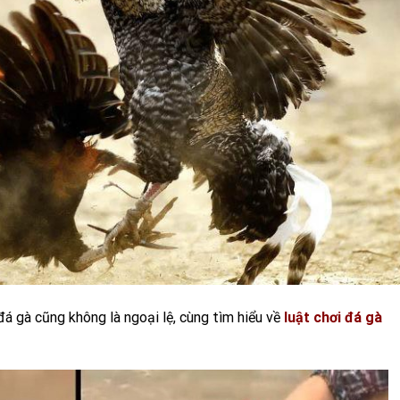
đá gà cũng không là ngoại lệ, cùng tìm hiểu về
luật chơi đá gà