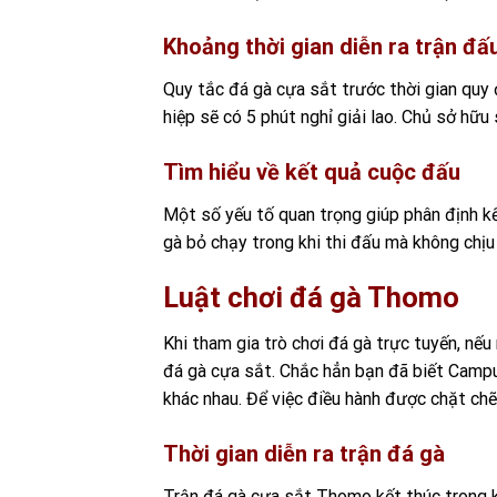
Khoảng thời gian diễn ra trận đấ
Quy tắc đá gà cựa sắt trước thời gian quy 
hiệp sẽ có 5 phút nghỉ giải lao. Chủ sở hữu
Tìm hiểu về kết quả cuộc đấu
Một số yếu tố quan trọng giúp phân định k
gà bỏ chạy trong khi thi đấu mà không chịu
Luật chơi đá gà Thomo
Khi tham gia trò chơi đá gà trực tuyến, nế
đá gà cựa sắt. Chắc hẳn bạn
đã biết Campu
khác nhau.
Để việc điều hành được chặt chẽ
Thời gian diễn ra trận đá gà
Trận đá gà cựa sắt Thomo kết thúc trong k