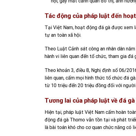
hội, gây mất cảnh quan đô thị, ảnh hưởn
Tác động của pháp luật đến hoạ
Tại Việt Nam, hoạt động đá gà được xem là
tự an toàn xã hội.
Theo Luật Cảnh sát công an nhân dân năm 2
hành vi liên quan đến tổ chức, tham gia đá 
Theo khoản 3, điều 8, Nghị định số 06/2016
liên quan, cấm mọi hình thức tổ chức đá gà.
từ 10 triệu đến 20 triệu đồng đối với người
Tương lai của pháp luật về đá g
Hiện tại, pháp luật Việt Nam cấm hoàn toàn
động đá gà Thomo vẫn tồn tại và phát tri
là bài toán khó cho cơ quan chức năng có li