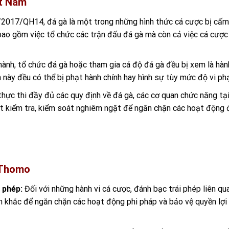
ệt Nam
2017/QH14, đá gà là một trong những hình thức cá cược bị cấm
bao gồm việc tổ chức các trận đấu đá gà mà còn cả việc cá cược
ành, tổ chức đá gà hoặc tham gia cá độ đá gà đều bị xem là hàn
n này đều có thể bị phạt hành chính hay hình sự tùy mức độ vi ph
ực thi đầy đủ các quy định về đá gà, các cơ quan chức năng tạ
t kiểm tra, kiểm soát nghiêm ngặt để ngăn chặn các hoạt động 
à Thomo
 phép:
Đối với những hành vi cá cược, đánh bạc trái phép liên qu
m khắc để ngăn chặn các hoạt động phi pháp và bảo vệ quyền lợi