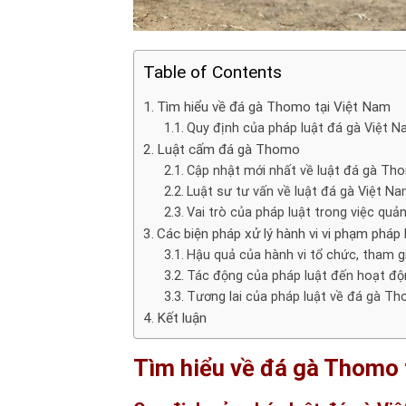
Table of Contents
Tìm hiểu về đá gà Thomo tại Việt Nam
Quy định của pháp luật đá gà Việt 
Luật cấm đá gà Thomo
Cập nhật mới nhất về luật đá gà Th
Luật sư tư vấn về luật đá gà Việt N
Vai trò của pháp luật trong việc qu
Các biện pháp xử lý hành vi vi phạm pháp
Hậu quả của hành vi tổ chức, tham 
Tác động của pháp luật đến hoạt đ
Tương lai của pháp luật về đá gà T
Kết luận
Tìm hiểu về đá gà Thomo 