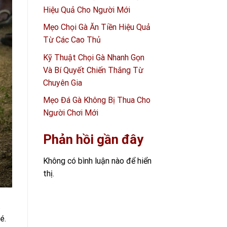
Hiệu Quả Cho Người Mới
Mẹo Chọi Gà Ăn Tiền Hiệu Quả
Từ Các Cao Thủ
Kỹ Thuật Chọi Gà Nhanh Gọn
Và Bí Quyết Chiến Thắng Từ
Chuyên Gia
Mẹo Đá Gà Không Bị Thua Cho
Người Chơi Mới
Phản hồi gần đây
Không có bình luận nào để hiển
thị.
.
é.