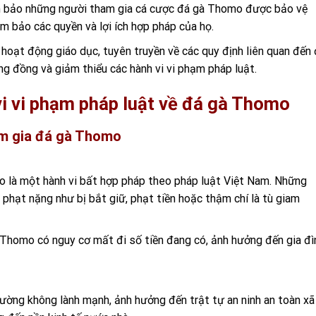
bảo những người tham gia cá cược
đá gà Thomo
được bảo vệ
ảm bảo các quyền và lợi ích hợp pháp của họ.
oạt động giáo dục, tuyên truyền về các quy định liên quan đến
 đồng và giảm thiểu các hành vi vi phạm pháp luật.
vi vi phạm pháp luật về đá gà Thomo
am gia đá gà Thomo
o
là một hành vi bất hợp pháp theo pháp luật Việt Nam. Những
 phạt nặng như bị bắt giữ, phạt tiền hoặc thậm chí là tù giam
 Thomo
có nguy cơ mất đi số tiền đang có, ảnh hưởng đến gia đì
rường không lành mạnh, ảnh hưởng đến trật tự an ninh an toàn xã