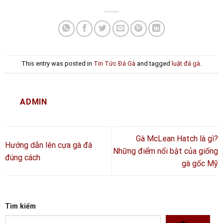
This entry was posted in
Tin Tức Đá Gà
and tagged
luật đá gà
.
ADMIN
Gà McLean Hatch là gì?
Hướng dẫn lên cựa gà đá
Những điểm nổi bật của giống
đúng cách
gà gốc Mỹ
Tìm kiếm