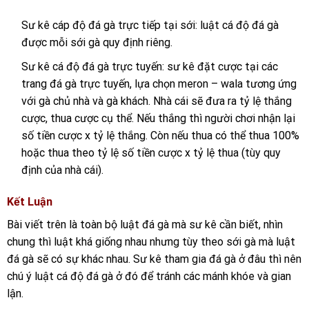
Sư kê cáp độ đá gà trực tiếp tại sới: luật cá độ đá gà
được mỗi sới gà quy định riêng.
Sư kê cá độ đá gà trực tuyến: sư kê đặt cược tại các
trang đá gà trực tuyến, lựa chọn meron – wala tương ứng
với gà chủ nhà và gà khách. Nhà cái sẽ đưa ra tỷ lệ thắng
cược, thua cược cụ thể. Nếu thắng thì người chơi nhận lại
số tiền cược x tỷ lệ thắng. Còn nếu thua có thể thua 100%
hoặc thua theo tỷ lệ số tiền cược x tỷ lệ thua (tùy quy
định của nhà cái).
Kết Luận
Bài viết trên là toàn bộ luật đá gà mà sư kê cần biết, nhìn
chung thì luật khá giống nhau nhưng tùy theo sới gà mà luật
đá gà sẽ có sự khác nhau. Sư kê tham gia đá gà ở đâu thì nên
chú ý luật cá độ đá gà ở đó để tránh các mánh khóe và gian
lận.