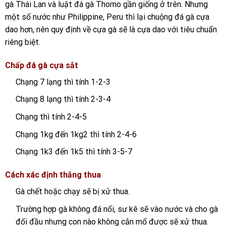
gà Thái Lan và luật đá gà Thomo gần giống ở trên. Nhưng
một số nước như Philippine, Peru thì lại chuộng đá gà cựa
dao hơn, nên quy định về cựa gà sẽ là cựa dao với tiêu chuẩn
riêng biệt.
Chấp đá gà cựa sắt
Chạng 7 lạng thì tính 1-2-3
Chạng 8 lạng thì tính 2-3-4
Chạng thì tính 2-4-5
Chạng 1kg đến 1kg2 thì tính 2-4-6
Chạng 1k3 đến 1k5 thì tính 3-5-7
Cách xác định thắng thua
Gà chết hoặc chạy sẽ bị xử thua.
Trường hợp gà không đá nổi, sư kê sẽ vào nước và cho gà
đối đầu nhưng con nào không cắn mổ được sẽ xử thua.