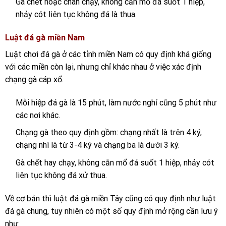
Gà chết hoặc chân chạy, không cắn mổ đá suốt 1 hiệp,
nhảy cót liên tục không đá là thua.
Luật đá gà miền Nam
Luật chơi đá gà ở các tỉnh miền Nam có quy định khá giống
với các miền còn lại, nhưng chỉ khác nhau ở việc xác định
chạng gà cáp xổ.
Mỗi hiệp đá gà là 15 phút, làm nước nghỉ cũng 5 phút như
các nơi khác.
Chạng gà theo quy định gồm: chạng nhất là trên 4 ký,
chạng nhì là từ 3-4 ký và chạng ba là dưới 3 ký.
Gà chết hay chạy, không cắn mổ đá suốt 1 hiệp, nhảy cót
liên tục không đá xử thua.
Về cơ bản thì luật đá gà miền Tây cũng có quy định như luật
đá gà chung, tuy nhiên có một số quy định mở rộng cần lưu ý
như: