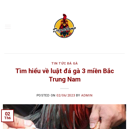
Skip
to
content
TIN TỨC ĐÁ GÀ
Tìm hiểu về luật đá gà 3 miền Bắc
Trung Nam
POSTED ON
02/06/2023
BY
ADMIN
02
Th6