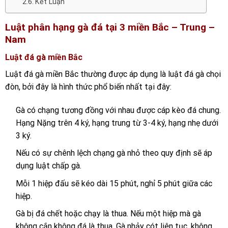
Kết Luận
Luật phân hạng gà đá tại 3 miền Bắc – Trung –
Nam
Luật đá gà miền Bắc
Luật đá gà miền Bắc thường được áp dụng là luật đá gà chọi
đòn, bởi đây là hình thức phổ biến nhất tại đây:
Gà có chạng tương đồng với nhau được cáp kèo đá chung.
Hạng Nặng trên 4 ký, hạng trung từ 3-4 ký, hạng nhẹ dưới
3 ký.
Nếu có sự chênh lệch chạng gà nhỏ theo quy định sẽ áp
dụng luật chấp gà.
Mỗi 1 hiệp đấu sẽ kéo dài 15 phút, nghỉ 5 phút giữa các
hiệp.
Gà bị đá chết hoặc chạy là thua. Nếu một hiệp mà gà
không cắn không đá là thua. Gà nhảy cót liên tục, không