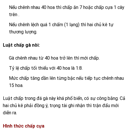
Nếu chênh nhau 40 hoa thì chấp ăn 7 hoặc chấp cựa 1 cây
trên .
Nếu chênh lệch quá 1 chấm (1 lạng) thì hai chủ kê tự
thương lượng.
Luật chấp gà nòi:
Gà chênh nhau từ 40 hoa trở lên thì mới chấp.
Tỷ lệ chấp tối thiểu với 40 hoa là 1:8.
Mức chấp tăng dần lên từng bậc nếu tiếp tục chênh nhau
15 hoa.
Luật chấp trong đá gà này khá phổ biến, có sự công bằng. Cả
hai chủ kê phải đồng ý, trọng tài ghi nhận thì trận đấu mới
diễn ra.
Hình thức chấp cựa