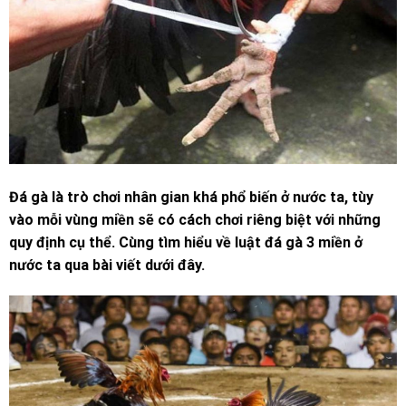
Đá gà là trò chơi nhân gian khá phổ biến ở nước ta, tùy
vào mỗi vùng miền sẽ có cách chơi riêng biệt với những
quy định cụ thể. Cùng tìm hiểu về luật đá gà 3 miền ở
nước ta qua bài viết dưới đây.