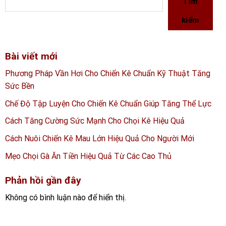
Tìm
kiếm
Bài viết mới
Phương Pháp Vần Hơi Cho Chiến Kê Chuẩn Kỹ Thuật Tăng
Sức Bền
Chế Độ Tập Luyện Cho Chiến Kê Chuẩn Giúp Tăng Thể Lực
Cách Tăng Cường Sức Mạnh Cho Chọi Kê Hiệu Quả
Cách Nuôi Chiến Kê Mau Lớn Hiệu Quả Cho Người Mới
Mẹo Chọi Gà Ăn Tiền Hiệu Quả Từ Các Cao Thủ
Phản hồi gần đây
Không có bình luận nào để hiển thị.