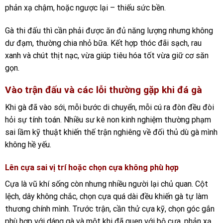
phản xạ chậm, hoặc ngược lại – thiếu sức bền.
Gà thi đấu thì cần phải được ăn đủ năng lượng nhưng không
dư đạm, thường chia nhỏ bữa. Kết hợp thóc đãi sạch, rau
xanh và chút thịt nạc, vừa giúp tiêu hóa tốt vừa giữ cơ săn
gọn.
Vào trận đấu và các lỗi thường gặp khi đá gà
Khi gà đã vào sới, mỗi bước di chuyển, mỗi cú ra đòn đều đòi
hỏi sự tính toán. Nhiều sư kê non kinh nghiệm thường phạm
sai lầm kỹ thuật khiến thế trận nghiêng về đối thủ dù gà mình
không hề yếu.
Lên cựa sai vị trí hoặc chọn cựa không phù hợp
Cựa là vũ khí sống còn nhưng nhiều người lại chủ quan. Cột
lệch, dây không chắc, chọn cựa quá dài đều khiến gà tự làm
thương chính mình. Trước trận, cần thử cựa kỹ, chọn góc gắn
phù hợp với dáng gà và một khi đã quen với bộ cựa, phản xạ