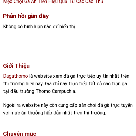
Mẹo Chọi Gà Ăn Tiền Hiệu Quả Từ Các Cao Thủ
Phản hồi gần đây
Không có bình luận nào để hiển thị.
Giới Thiệu
Dagathomo
là website xem đá gà trực tiếp uy tín nhất trên
thị trường hiện nay. Địa chỉ này trực tiếp tất cả các trận gà
tại đấu trường Thomo Campuchia.
Ngoài ra website này còn cung cấp sân chơi đá gà trực tuyến
với mức ăn thưởng hấp dẫn nhất trên thị trường.
Chuyên mục