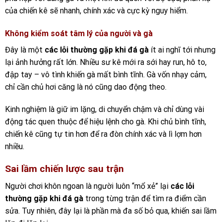
của chiến kê sẽ nhanh, chính xác và cực kỳ nguy hiểm.
Không kiểm soát tâm lý của người và gà
Đây là một
các lỗi thường gặp khi đá gà
ít ai nghĩ tới nhưng
lại ảnh hưởng rất lớn. Nhiều sư kê mới ra sới hay run, hô to,
đập tay – vô tình khiến gà mất bình tĩnh. Gà vốn nhạy cảm,
chỉ cần chủ hơi căng là nó cũng dao động theo.
Kinh nghiệm là giữ im lặng, di chuyển chậm và chỉ dùng vài
động tác quen thuộc để hiệu lệnh cho gà. Khi chủ bình tĩnh,
chiến kê cũng tự tin hơn để ra đòn chính xác và lì lợm hơn
nhiều.
Sai lầm chiến lược sau trận
Người chơi khôn ngoan là người luôn “mổ xẻ” lại
các lỗi
thường gặp khi đá gà
trong từng trận để tìm ra điểm cần
sửa. Tuy nhiên, đây lại là phần mà đa số bỏ qua, khiến sai lầm