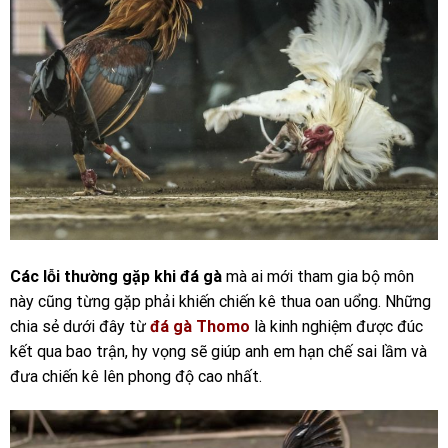
Các lỗi thường gặp khi đá gà
mà ai mới tham gia bộ môn
này cũng từng gặp phải khiến chiến kê thua oan uổng. Những
chia sẻ dưới đây từ
đá gà Thomo
là kinh nghiệm được đúc
kết qua bao trận, hy vọng sẽ giúp anh em hạn chế sai lầm và
đưa chiến kê lên phong độ cao nhất.