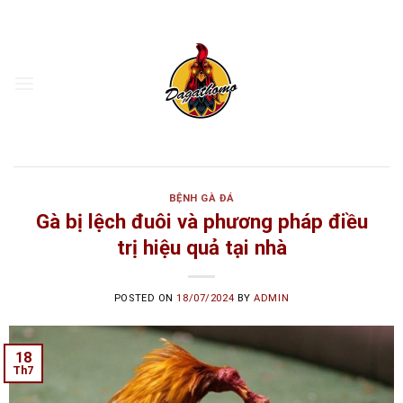
Skip
to
content
BỆNH GÀ ĐÁ
Gà bị lệch đuôi và phương pháp điều
trị hiệu quả tại nhà
POSTED ON
18/07/2024
BY
ADMIN
18
Th7