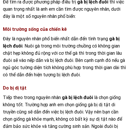
Để tìm ra được phương pháp điều trị
gà bị lệch đuôi
thì việc
quan trọng nhất là anh em cần tìm được nguyên nhân, dưới
đây là một số nguyên nhân phổ biến:
Môi trường sống của chiến kê
Đây là nguyên nhân phổ biến nhất dẫn đến tình trạng
gà bị
lệch đuôi
. Nuôi gà trong môi trường chuồng có không gian
chật hẹp không đủ rộng với cơ thể gà thì trong thời gian lâu
đuôi sẽ vào nếp dẫn và bị lệch đuôi. Bên cạnh cạnh đó nếu gà
ngủ góc tường diện tích không phù hợp trong thời gian dài thì
có thể dẫn đến hiện tượng bị lệch đuôi.
Do bị dị tật
Tiếp theo trong nguyên nhân
gà bị lệch đuôi
là chọn giống
không tốt. Trường hợp anh em chọn giống gà bị dị tật di
truyền cũng sẽ dẫn đến việc bị lệch đuôi. Vậy nên bạn cần
chọn giống gà khỏe mạnh, không có bất kỳ sự dị tật nào để
đảm bảo sức khỏe và tăng cường sinh sản. Ngoài đuôi bị