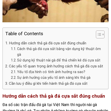
Table of Contents
Hướng dẫn cách thả gà đá cựa sắt đúng chuẩn
Cách thả gà đá cựa sắt bằng vận dụng kỹ thuật ôm
gà
Sử dụng kỹ thuật nài gà để thả chiến kê đá cựa sắt
Các yếu tố quan trọng ảnh hưởng cách thả gà đá cựa sắt
Yếu tố địa hình có tính ảnh hưởng ra sao?
Sự ảnh hưởng của yếu tố ánh sáng khi thả gà
Cần lưu ý điều gì khi tiến hành thả gà đá cựa sắt
Hướng dẫn cách thả gà đá cựa sắt đúng chuẩn
Đa số các trận đấu đá gà tại Việt Nam thì người nài gà
thường là chủ gà. Tuy nhiên ở những trường gà chuyên nghiệp