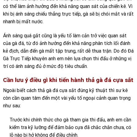
có thể làm ảnh hưởng đến khả năng quan sát của chiến kê. Vì
khi bị ánh sáng chiếu thẳng trực tiếp, gà sẽ bị chói mắt và rất
nhanh bị mất nước.
Ánh sáng quá gắt cũng là yếu tố làm cản trở việc quan sát
của gà đá, từ đó ảnh hưởng đến khả năng phân tích lối đánh
kẻ địch, dẫn đến gà mất tập trung, rất dễ thua trận. Do đó Đá
Gà Trực Tiếp khuyên anh em nên lựa chọn thi đấu ở những vị
trí có ánh sáng đủ ở mức độ tiêu chuẩn.
Cần lưu ý điều gì khi tiến hành thả gà đá cựa sắt
Ngoài biết cách thả gà đá cựa sắt đúng kỹ thuật thì sư kê
còn cần quan tâm đến một vài yếu tố ngoại cảnh quan trọng
như sau:
Trước khi chính thức cho gà tham gia thi đấu, anh em cần
kiểm tra kỹ lưỡng để đảm bảo cựa đã chắc chắn chưa, có
lỗ nào bị hở không để điều chỉnh.