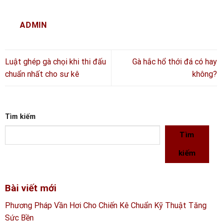
ADMIN
Luật ghép gà chọi khi thi đấu
Gà hắc hổ thới đá có hay
chuẩn nhất cho sư kê
không?
Tìm kiếm
Tìm
kiếm
Bài viết mới
Phương Pháp Vần Hơi Cho Chiến Kê Chuẩn Kỹ Thuật Tăng
Sức Bền