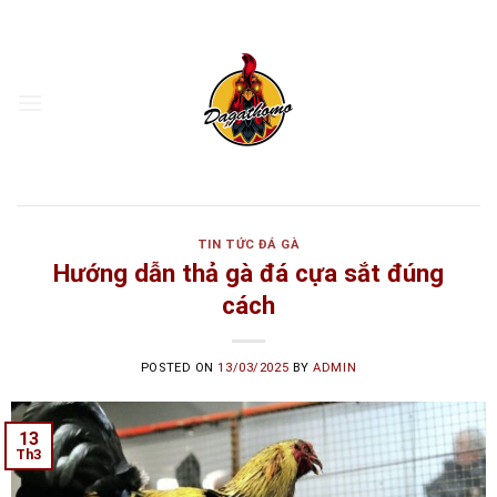
Skip
to
content
TIN TỨC ĐÁ GÀ
Hướng dẫn thả gà đá cựa sắt đúng
cách
POSTED ON
13/03/2025
BY
ADMIN
13
Th3