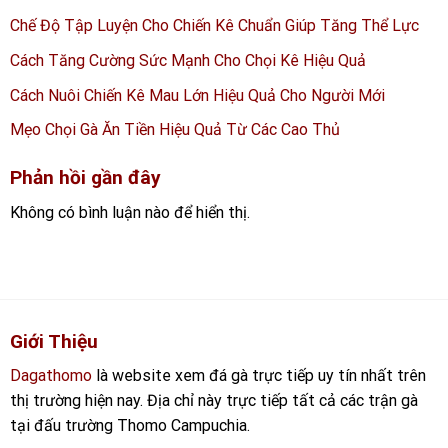
Chế Độ Tập Luyện Cho Chiến Kê Chuẩn Giúp Tăng Thể Lực
Cách Tăng Cường Sức Mạnh Cho Chọi Kê Hiệu Quả
Cách Nuôi Chiến Kê Mau Lớn Hiệu Quả Cho Người Mới
Mẹo Chọi Gà Ăn Tiền Hiệu Quả Từ Các Cao Thủ
Phản hồi gần đây
Không có bình luận nào để hiển thị.
Giới Thiệu
Dagathomo
là website xem đá gà trực tiếp uy tín nhất trên
thị trường hiện nay. Địa chỉ này trực tiếp tất cả các trận gà
tại đấu trường Thomo Campuchia.