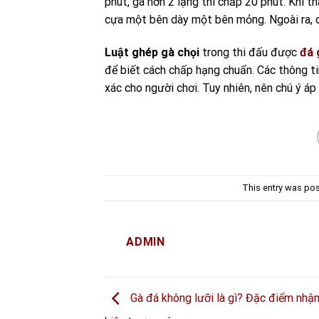
phút, gà hơn 2 lạng thì chấp 20 phút. Khi t
cựa một bên dày một bên mỏng. Ngoài ra, c
Luật ghép gà chọi
trong thi đấu được
đá
để biết cách chấp hạng chuẩn. Các thông t
xác cho người chơi. Tuy nhiên, nên chú ý áp
This entry was po
ADMIN
Gà đá không lưỡi là gì? Đặc điểm nhận