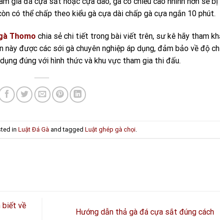
ham gia đá cựa sắt hoặc cựa dao, gà có chiều cao nhỉnh hơn sẽ bị 
òn có thể chấp theo kiểu gà cựa dài chấp gà cựa ngắn 10 phút.
 gà Thomo
chia sẻ chi tiết trong bài viết trên, sư kê hãy tham k
in này được các sới gà chuyên nghiệp áp dụng, đảm bảo về độ ch
 dụng đúng với hình thức và khu vực tham gia thi đấu.
sted in
Luật Đá Gà
and tagged
Luật ghép gà chọi
.
 biết về
Hướng dẫn thả gà đá cựa sắt đúng cách