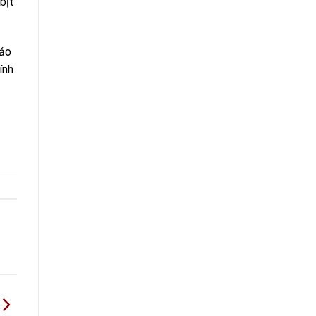
bịt
hảo
ính