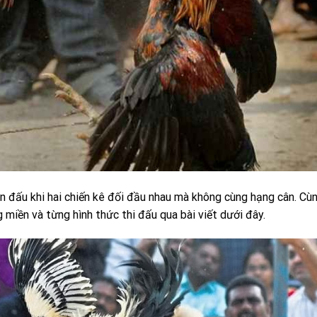
 đấu khi hai chiến kê đối đầu nhau mà không cùng hạng cân. Cù
miền và từng hình thức thi đấu qua bài viết dưới đây.