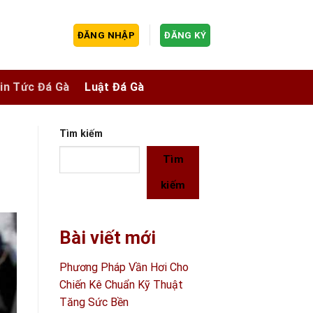
ĐĂNG NHẬP
ĐĂNG KÝ
in Tức Đá Gà
Luật Đá Gà
Tìm kiếm
Tìm
kiếm
Bài viết mới
Phương Pháp Vần Hơi Cho
Chiến Kê Chuẩn Kỹ Thuật
Tăng Sức Bền