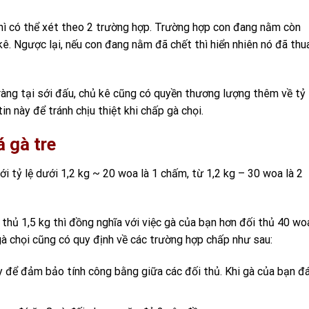
thì có thể xét theo 2 trường hợp. Trường hợp con đang nằm còn
kê. Ngược lại, nếu con đang nằm đã chết thì hiển nhiên nó đã thu
ràng tại sới đấu, chủ kê cũng có quyền thương lượng thêm về tỷ 
n này để tránh chịu thiệt khi chấp gà chọi.
 gà tre
với tỷ lệ dưới 1,2 kg ~ 20 woa là 1 chấm, từ 1,2 kg – 30 woa là 2
 thủ 1,5 kg thì đồng nghĩa với việc gà của bạn hơn đối thủ 40 wo
gà chọi cũng có quy định về các trường hợp chấp như sau:
để đảm bảo tính công bằng giữa các đối thủ. Khi gà của bạn đ