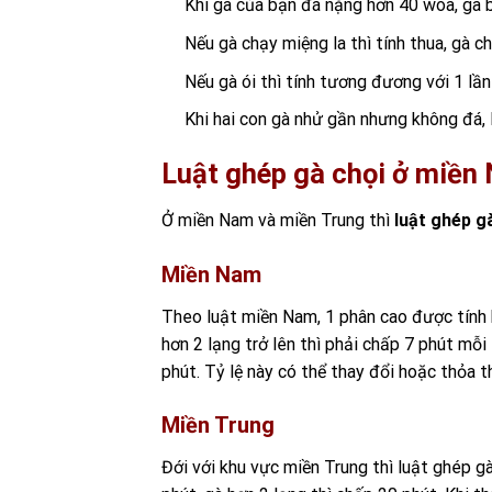
Khi gà của bạn đá nặng hơn 40 woa, gà 
Nếu gà chạy miệng la thì tính thua, gà 
Nếu gà ói thì tính tương đương với 1 lần
Khi hai con gà nhử gần nhưng không đá, l
Luật ghép gà chọi ở miền
Ở miền Nam và miền Trung thì
luật ghép g
Miền Nam
Theo luật miền Nam, 1 phân cao được tính 
hơn 2 lạng trở lên thì phải chấp 7 phút mỗi
phút. Tỷ lệ này có thể thay đổi hoặc thỏa 
Miền Trung
Đới với khu vực miền Trung thì luật ghép gà