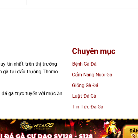
Chuyên mục
uy tín nhất trên thị trường
Bệnh Gà Đá
trận gà tại đấu trường Thomo
Cẩm Nang Nuôi Gà
Giống Gà Đá
 đá gà trực tuyến với mức ăn
Luật Đá Gà
Tin Tức Đá Gà